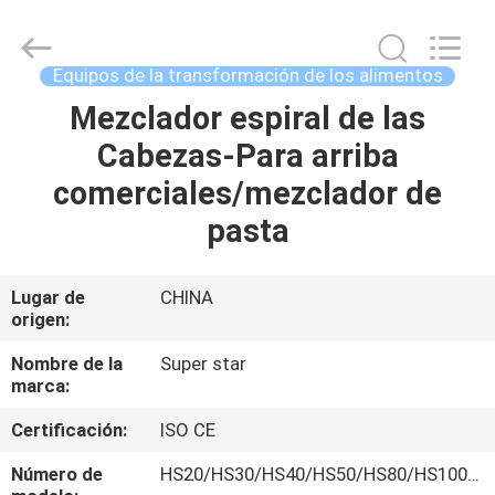
2026
Guangzhou
IMO
Catering
equipments
Equipos de la transformación de los alimentos
limited.
All
Rights
Mezclador espiral de las
HOGAR
Reserved.
Cabezas-Para arriba
PRODUCTOS
comerciales/mezclador de
pasta
VÍDEOS
Lugar de
CHINA
origen:
SOBRE
NOSOTROS
Nombre de la
Super star
marca:
VIAJE
Certificación:
ISO CE
DE
Número de
HS20/HS30/HS40/HS50/HS80/HS100…