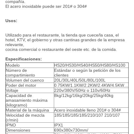
compañía.
El acero inoxidable puede ser 201# o 304#
Usos:
Utilizado para el restaurante, la tienda que cuece/la casa, el
hotel, KTV, el gobierno y otras cantinas grandes de la empresa
relevante,
cocina comercial o restaurante del oeste etc. de la comida.
Especificaciones:
Modelo
HS20/HS30/HS40/HS50/HS80/HS100
Número de
Estándar o según la petición de los
compartimiento
clientes
Volumen del cuenco
20L/30L/40L/50L/80L/100L
Poder del motor
0.75KW/1.1KW/2.2KW/2.4KW/4.5KW…
Voltaje
220v/380V/50Hz o 110v/60Hz
Capacidad de
8kg/12kg/16kg/20kg/25kg/40kg
amasamiento máxima
(kilogramo)
Material de la máquina
Acero inoxidable lleno 201# o 304#
Velocidad de mezcla
185/185/185/185/210/107 210/107
(r/min)
IPNO
IPX1
Dimensiones
690x380x730mm/