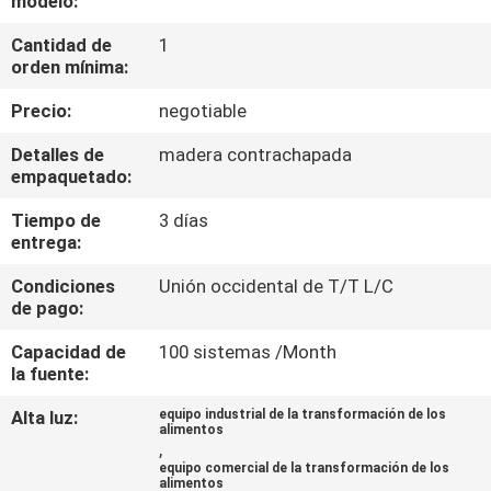
modelo:
LA
Cantidad de
1
FÁBRICA
orden mínima:
Precio:
negotiable
CONTROL
DE
Detalles de
madera contrachapada
empaquetado:
CALIDAD
Tiempo de
3 días
entrega:
ÉNTRENOS
Condiciones
Unión occidental de T/T L/C
EN
de pago:
CONTACTO
Capacidad de
100 sistemas /Month
CON
la fuente:
Alta luz:
equipo industrial de la transformación de los
alimentos
NOTICIAS
,
equipo comercial de la transformación de los
alimentos