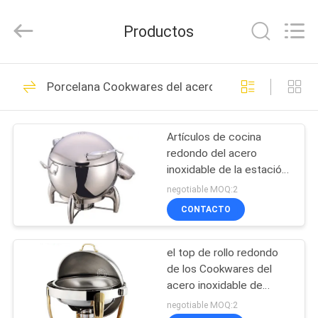
2026
Guangzhou
IMO
Productos
Catering
equipments
limited.
All
Rights
HOGAR
143
Reserved.
Porcelana Cookwares del acero inoxidable
Equipos
PRODUCTOS
comerciales de la
Artículos de cocina
redondo del acero
cocina
VÍDEOS
inoxidable de la estación
de la sopa con el cubo
negotiable MOQ:2
11.0L
SOBRE
CONTACTO
79
NOSOTROS
Equipo occidental
el top de rollo redondo
de los Cookwares del
VIAJE
de la cocina
acero inoxidable de
DE
480*458*460m m
negotiable MOQ:2