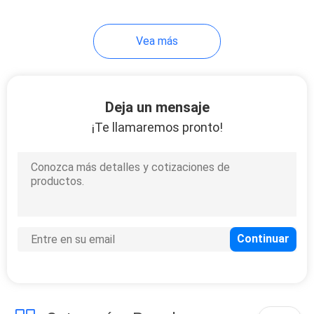
33
Vea más
Equipo del
abastecimiento del
acero inoxidable
Deja un mensaje
¡Te llamaremos pronto!
13
máquinas del
lavadero del hotel