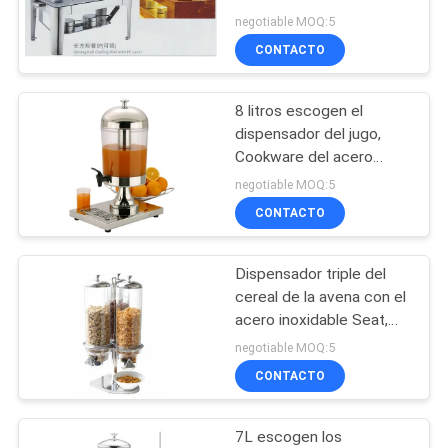
inoxidable del
CASOS
negotiable MOQ:5
restaurante con la
CONTACTO
cubierta de la PC
32
VR
Vapor eléctrico
8 litros escogen el
dispensador del jugo,
comercial
MAPA
Cookware del acero
inoxidable para la
DEL
negotiable MOQ:5
cafetería
CONTACTO
SITIO
Dispensador triple del
PRIVACY
42
cereal de la avena con el
POLICY
Equipo comercial de
acero inoxidable Seat,
máquina de la división de
negotiable MOQ:5
la comida fría
tres comidas
CONTACTO
7L escogen los