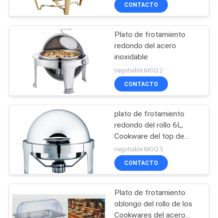
Cheffing sirve 6.8L
LA
CONTACTO
SO/CE
FÁBRICA
Plato de frotamiento
51
redondo del acero
CONTROL
inoxidable
Estufa de cocinar
DE
negotiable MOQ:2
china
CALIDAD
CONTACTO
plato de frotamiento
ÉNTRENOS
redondo del rollo 6L,
EN
Cookware del top de
78
rollo de acero inoxidable
CONTACTO
negotiable MOQ:5
Hornos eléctricos
CONTACTO
CON
de la hornada
Plato de frotamiento
NOTICIAS
oblongo del rollo de los
Cookwares del acero