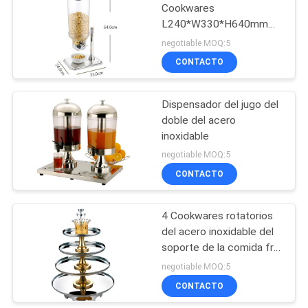
Cookwares
L240*W330*H640mm
114
del acero inoxidable del
negotiable MOQ:5
dispensador del cereal
Comercial
CONTACTO
refrigerador
Dispensador del jugo del
congelador
doble del acero
inoxidable
negotiable MOQ:5
CONTACTO
76
Equipos de la
4 Cookwares rotatorios
del acero inoxidable del
transformación de
soporte de la comida fría
los alimentos
de la grada para los
negotiable MOQ:5
mariscos
CONTACTO