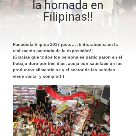
la hornada en
LA
Filipinas!!
FÁBRICA
CONTROL
DE
Panadería filipina 2017 justo… ¡Enhorabuena en la
realización acertada de la exposición!!
CALIDAD
¡Gracias que todos los personales participaron en el
trabajo duro por tres días, acoja con satisfacción los
productos alimenticios y el sector de las bebidas
ÉNTRENOS
viene visitar y comprar!!!
EN
CONTACTO
CON
NOTICIAS