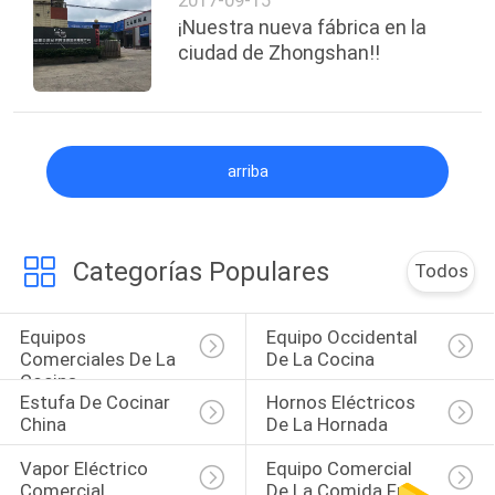
2017-09-15
¡Nuestra nueva fábrica en la
ciudad de Zhongshan!!
arriba
Categorías Populares
Todos
Equipos 
Equipo Occidental 
Comerciales De La 
De La Cocina
Cocina
Estufa De Cocinar 
Hornos Eléctricos 
China
De La Hornada
Vapor Eléctrico 
Equipo Comercial 
Comercial
De La Comida Fría