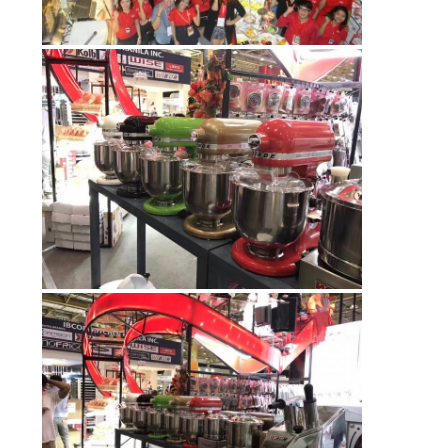
CASOS
VR
MAPA
DEL
SITIO
PRIVACY
POLICY