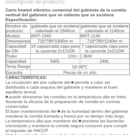
Descripción de producto
Carro heated eléctrico comercial del gabinete de la comida
vertical del gabinete que se calienta que se sostiene
Especificación:
Nombre de
gabinete que se sostiene
gabinete que se sostiene
producto:
calentado el 1940cm
calentado el 1140cm
Modelo:
WHT-1940
WHT-1140
Dimensiones
710*780*1940m m
710*780*1140m m
Capacidad
14 capas/cada capa para
7 capas/cada capa para
de GN
la cacerola 2x1/1GN
la cacerola 2x1/1GN
Poder
1.8kW
220V /
Capacidad
540L
240L
Temp.Range
50-99℃
Garantía
Piezas de un año
CARACTERÍSTICAS:
La circulación del aire caliente del ■ permite a calor ser
distribuida a cada esquina del gabinete y mantiene el buen
equilibrio termal.
■ puede almacenar las comidas en la temperatura alta en lotes.
Aumente la eficacia de la preparación de comida en cocinas
comerciales.
El buen mantenimiento del ■ de la humedad dentro del gabinete
mantiene la comida húmeda y fresca por un tiempo más largo.
La temperatura alta que mantiene del ■ previene las bacterias
crecimiento y mantiene la comida segura consumir para cumplir
el requisito de HACCP.