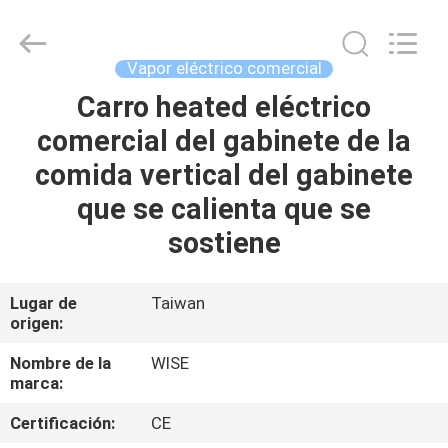
2026
Guangzhou
IMO
Catering
equipments
Vapor eléctrico comercial
limited.
All
Rights
Carro heated eléctrico
HOGAR
Reserved.
comercial del gabinete de la
PRODUCTOS
comida vertical del gabinete
que se calienta que se
VÍDEOS
sostiene
SOBRE
Lugar de
Taiwan
origen:
NOSOTROS
Nombre de la
WISE
marca:
VIAJE
DE
Certificación:
CE