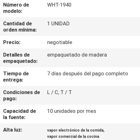
LA
Número de
WHT-1940
modelo:
FÁBRICA
Cantidad de
1 UNIDAD
orden mínima:
CONTROL
Precio:
negotiable
DE
CALIDAD
Detalles de
empaquetado de madera
empaquetado:
Tiempo de
7 días después del pago completo
ÉNTRENOS
entrega:
EN
Condiciones de
L / C, T / T
CONTACTO
pago:
CON
Capacidad de
10 unidades por mes
la fuente:
NOTICIAS
Alta luz:
,
vapor electrónico de la comida
vapor comercial de la cocina