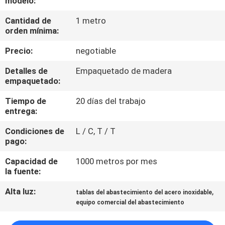
modelo:
LA
Cantidad de
1 metro
FÁBRICA
orden mínima:
Precio:
negotiable
CONTROL
DE
Detalles de
Empaquetado de madera
empaquetado:
CALIDAD
Tiempo de
20 días del trabajo
entrega:
ÉNTRENOS
Condiciones de
L / C, T / T
EN
pago:
CONTACTO
Capacidad de
1000 metros por mes
CON
la fuente:
Alta luz:
,
tablas del abastecimiento del acero inoxidable
NOTICIAS
equipo comercial del abastecimiento