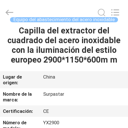
2026
Guangzhou
IMO
Catering
equipments
Equipo del abastecimiento del acero inoxidable
limited.
All
Rights
Capilla del extractor del
HOGAR
Reserved.
cuadrado del acero inoxidable
PRODUCTOS
con la iluminación del estilo
europeo 2900*1150*600m m
VÍDEOS
Lugar de
China
origen:
SOBRE
NOSOTROS
Nombre de la
Surpastar
marca:
VIAJE
Certificación:
CE
DE
Número de
YX2900