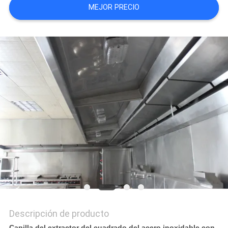
MEJOR PRECIO
CASOS
VR
MAPA
DEL
SITIO
PRIVACY
POLICY
Descripción de producto
Capilla del extractor del cuadrado del acero inoxidable con