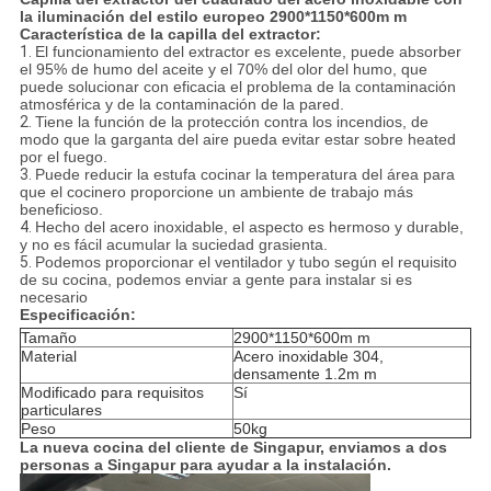
la iluminación del estilo europeo 2900*1150*600m m
Característica de la capilla del extractor:
1.
El funcionamiento del extractor es excelente, puede absorber
el 95% de humo del aceite y el 70% del olor del humo, que
puede solucionar con eficacia el problema de la contaminación
atmosférica y de la contaminación de la pared.
2.
Tiene la función de la protección contra los incendios, de
modo que la garganta del aire pueda evitar estar sobre heated
por el fuego.
3.
Puede reducir la estufa cocinar la temperatura del área para
que el cocinero proporcione un ambiente de trabajo más
beneficioso.
4.
Hecho del acero inoxidable, el aspecto es hermoso y durable,
y no es fácil acumular la suciedad grasienta.
5.
Podemos proporcionar el ventilador y tubo según el requisito
de su cocina, podemos enviar a gente para instalar si es
necesario
Especificación:
Tamaño
2900*1150*600m m
Material
Acero inoxidable 304,
densamente 1.2m m
Modificado para requisitos
Sí
particulares
Peso
50kg
La nueva cocina del cliente de Singapur, enviamos a dos
personas a Singapur para ayudar a la instalación.