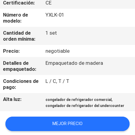
LA
Certificación:
CE
FÁBRICA
Número de
YXLK-01
modelo:
CONTROL
Cantidad de
1 set
orden mínima:
DE
Precio:
negotiable
CALIDAD
Detalles de
Empaquetado de madera
empaquetado:
ÉNTRENOS
Condiciones de
L / C, T / T
EN
pago:
CONTACTO
Alta luz:
,
congelador de refrigerador comercial
CON
congelador de refrigerador del undercounter
NOTICIAS
MEJOR PRECIO