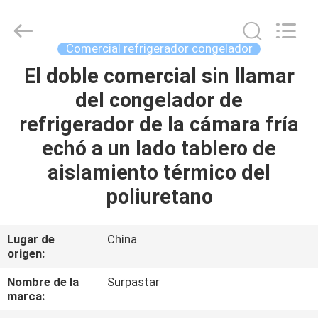
2026
Guangzhou
IMO
Catering
equipments
Comercial refrigerador congelador
limited.
All
Rights
El doble comercial sin llamar
HOGAR
Reserved.
del congelador de
PRODUCTOS
refrigerador de la cámara fría
echó a un lado tablero de
VÍDEOS
aislamiento térmico del
poliuretano
SOBRE
NOSOTROS
Lugar de
China
origen:
VIAJE
Nombre de la
Surpastar
marca:
DE