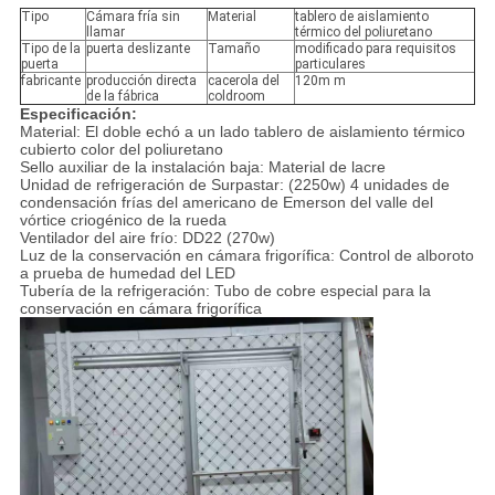
Tipo
Cámara fría sin
Material
tablero de aislamiento
llamar
térmico del poliuretano
Tipo de la
puerta deslizante
Tamaño
modificado para requisitos
puerta
particulares
fabricante
producción directa
cacerola del
120m m
de la fábrica
coldroom
Especificación:
Material: El doble echó a un lado tablero de aislamiento térmico
cubierto color del poliuretano
Sello auxiliar de la instalación baja: Material de lacre
Unidad de refrigeración de Surpastar: (2250w) 4 unidades de
condensación frías del americano de Emerson del valle del
vórtice criogénico de la rueda
Ventilador del aire frío: DD22 (270w)
Luz de la conservación en cámara frigorífica: Control de alboroto
a prueba de humedad del LED
Tubería de la refrigeración: Tubo de cobre especial para la
conservación en cámara frigorífica