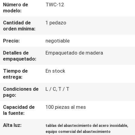
LA
Número de
TWC-12
modelo:
FÁBRICA
Cantidad de
1 pedazo
orden mínima:
CONTROL
Precio:
negotiable
DE
CALIDAD
Detalles de
Empaquetado de madera
empaquetado:
Tiempo de
En stock
ÉNTRENOS
entrega:
EN
Condiciones de
L / C, T / T
CONTACTO
pago:
CON
Capacidad de
100 piezas al mes
la fuente:
NOTICIAS
Alta luz:
,
tablas del abastecimiento del acero inoxidable
equipo comercial del abastecimiento