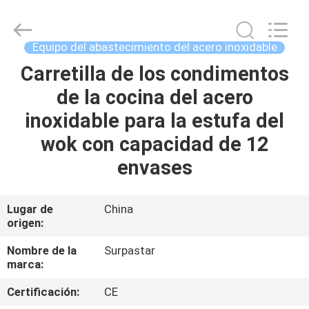
2026
Guangzhou
IMO
Catering
equipments
Equipo del abastecimiento del acero inoxidable
limited.
All
Rights
Carretilla de los condimentos
HOGAR
Reserved.
de la cocina del acero
PRODUCTOS
inoxidable para la estufa del
wok con capacidad de 12
VÍDEOS
envases
SOBRE
Lugar de
China
origen:
NOSOTROS
Nombre de la
Surpastar
marca:
VIAJE
DE
Certificación:
CE