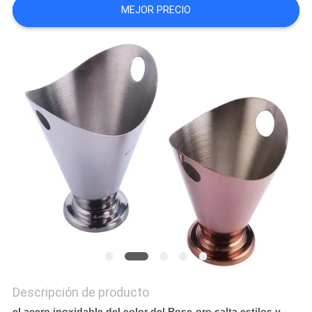
MEJOR PRECIO
CASOS
VR
MAPA
DEL
SITIO
PRIVACY
POLICY
Descripción de producto
el acero inoxidable del color del Rose-oro salta estilos y