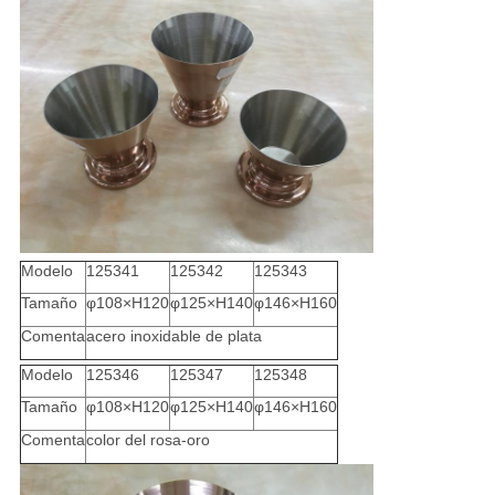
Modelo
125341
125342
125343
Tamaño
φ108×H120
φ125×H140
φ146×H160
Comenta
acero inoxidable de plata
Modelo
125346
125347
125348
Tamaño
φ108×H120
φ125×H140
φ146×H160
Comenta
color del rosa-oro