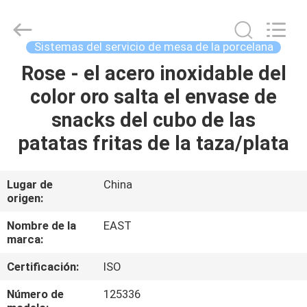
2026
Guangzhou
IMO
Catering
equipments
Sistemas del servicio de mesa de la porcelana
limited.
All
Rights
Rose - el acero inoxidable del
HOGAR
Reserved.
color oro salta el envase de
PRODUCTOS
snacks del cubo de las
patatas fritas de la taza/plata
VÍDEOS
Lugar de
China
origen:
SOBRE
NOSOTROS
Nombre de la
EAST
marca:
VIAJE
Certificación:
ISO
DE
Número de
125336