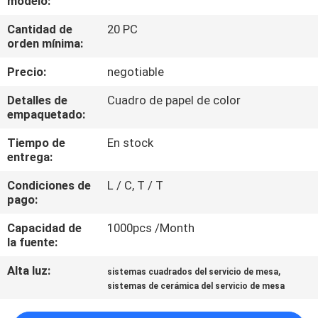
modelo:
LA
Cantidad de
20 PC
FÁBRICA
orden mínima:
Precio:
negotiable
CONTROL
DE
Detalles de
Cuadro de papel de color
empaquetado:
CALIDAD
Tiempo de
En stock
entrega:
ÉNTRENOS
Condiciones de
L / C, T / T
EN
pago:
CONTACTO
Capacidad de
1000pcs /Month
CON
la fuente:
Alta luz:
,
sistemas cuadrados del servicio de mesa
NOTICIAS
sistemas de cerámica del servicio de mesa