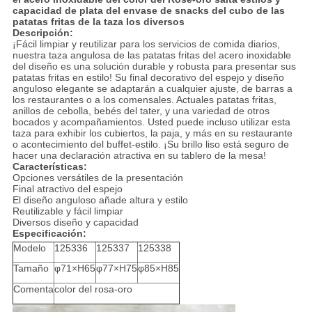
capacidad de plata del envase de snacks del cubo de las
patatas fritas de la taza los diversos
Descripción:
¡Fácil limpiar y reutilizar para los servicios de comida diarios,
nuestra taza angulosa de las patatas fritas del acero inoxidable
del diseño es una solución durable y robusta para presentar sus
patatas fritas en estilo! Su final decorativo del espejo y diseño
anguloso elegante se adaptarán a cualquier ajuste, de barras a
los restaurantes o a los comensales. Actuales patatas fritas,
anillos de cebolla, bebés del tater, y una variedad de otros
bocados y acompañamientos. Usted puede incluso utilizar esta
taza para exhibir los cubiertos, la paja, y más en su restaurante
o acontecimiento del buffet-estilo. ¡Su brillo liso está seguro de
hacer una declaración atractiva en su tablero de la mesa!
Características:
Opciones versátiles de la presentación
Final atractivo del espejo
El diseño anguloso añade altura y estilo
Reutilizable y fácil limpiar
Diversos diseño y capacidad
Especificación:
Modelo
125336
125337
125338
Tamaño
φ71×H65
φ77×H75
φ85×H85
Comenta
color del rosa-oro