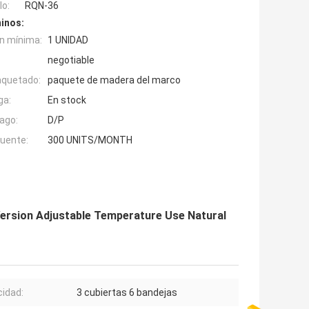
o:
RQN-36
inos:
n mínima:
1 UNIDAD
negotiable
aquetado:
paquete de madera del marco
ga:
En stock
ago:
D/P
fuente:
300 UNITS/MONTH
ersion Adjustable Temperature Use Natural
idad:
3 cubiertas 6 bandejas