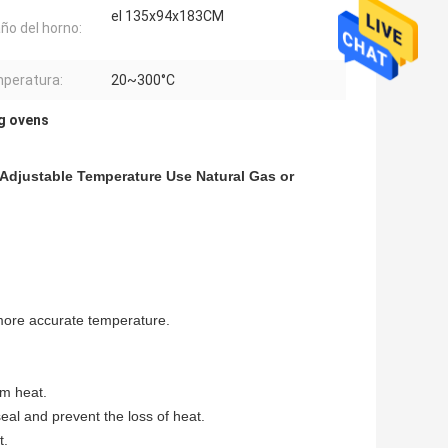
el 135x94x183CM
o del horno:
mperatura:
20~300°C
g ovens
Adjustable Temperature Use Natural Gas or
 more accurate temperature.
rm heat.
eal and prevent the loss of heat.
t.