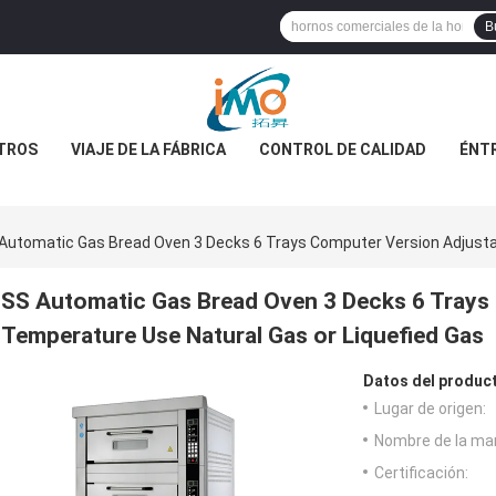
B
TROS
VIAJE DE LA FÁBRICA
CONTROL DE CALIDAD
ÉNT
Automatic Gas Bread Oven 3 Decks 6 Trays Computer Version Adjusta
SS Automatic Gas Bread Oven 3 Decks 6 Trays
Temperature Use Natural Gas or Liquefied Gas
Datos del produc
Lugar de origen:
Nombre de la ma
Certificación: