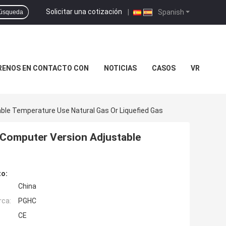
Solicitar una cotización
|
Spanish
úsqueda
RENOS EN CONTACTO CON
NOTICIAS
CASOS
VR
ble Temperature Use Natural Gas Or Liquefied Gas
 Computer Version Adjustable
to:
China
rca:
PGHC
CE