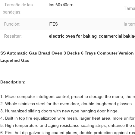
Tamaño de las
los 60x40cm
Tamañ
bandejas:
Función:
ITES
la te
Resaltar:
electric oven for baking
,
commercial bakin
SS Automatic Gas Bread Oven 3 Decks 6 Trays Computer Version 
Liquefied Gas
Description:
1. Micro-computer intelligent control, preset to storage the menu, the
2. Whole stainless steel for the oven door, double toughened glasses.
3. Humanized sliding doors with new type hanging door hinge.
4. Built in top fire equalization wire mesh, larger heat area, more unifo
5. High temperature and aging resistance sealing strips, enhance the s
6. First hot dip galvanizing coated plates, double protection against rus