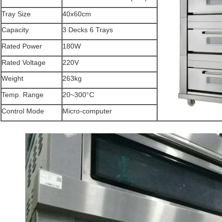
Tray Size
40x60cm
Capacity
3 Decks 6 Trays
Rated Power
180W
Rated Voltage
220V
Weight
263kg
Temp. Range
20~300°C
Control Mode
Micro-computer