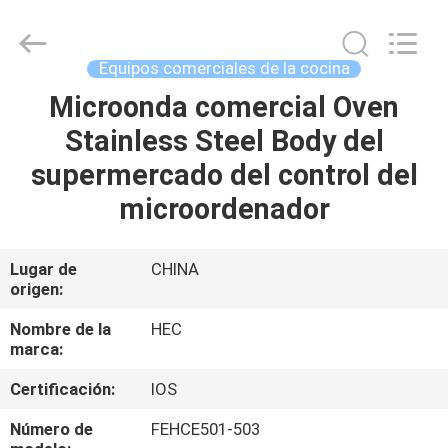
2026
Guangzhou
IMO
Catering
equipments
Equipos comerciales de la cocina
limited.
All
Rights
Microonda comercial Oven
HOGAR
Reserved.
Stainless Steel Body del
PRODUCTOS
supermercado del control del
microordenador
VÍDEOS
Lugar de
CHINA
origen:
SOBRE
NOSOTROS
Nombre de la
HEC
marca:
VIAJE
Certificación:
IOS
DE
Número de
FEHCE501-503