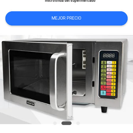
microonda del supermercado
CASOS
MEJOR PRECIO
VR
MAPA
DEL
SITIO
PRIVACY
POLICY