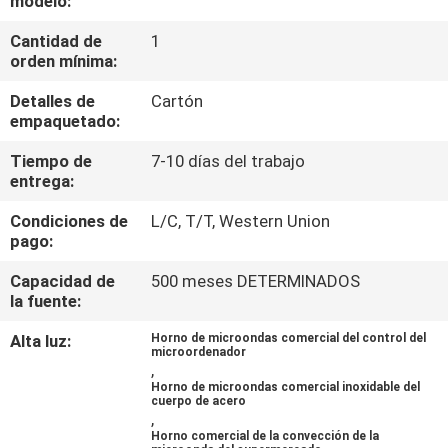
modelo:
LA
Cantidad de
1
FÁBRICA
orden mínima:
Detalles de
Cartón
CONTROL
empaquetado:
DE
Tiempo de
7-10 días del trabajo
CALIDAD
entrega:
Condiciones de
L/C, T/T, Western Union
ÉNTRENOS
pago:
EN
Capacidad de
500 meses DETERMINADOS
la fuente:
CONTACTO
CON
Alta luz:
Horno de microondas comercial del control del
microordenador
,
Horno de microondas comercial inoxidable del
cuerpo de acero
NOTICIAS
,
Horno comercial de la convección de la