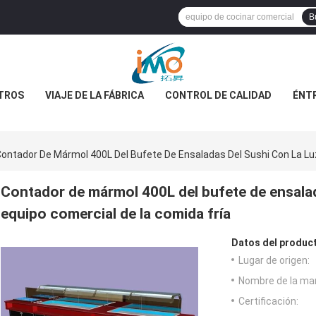
B
TROS
VIAJE DE LA FÁBRICA
CONTROL DE CALIDAD
ÉNT
ontador De Mármol 400L Del Bufete De Ensaladas Del Sushi Con La Luz
Contador de mármol 400L del bufete de ensalada
equipo comercial de la comida fría
Datos del produc
Lugar de origen:
Nombre de la ma
Certificación: