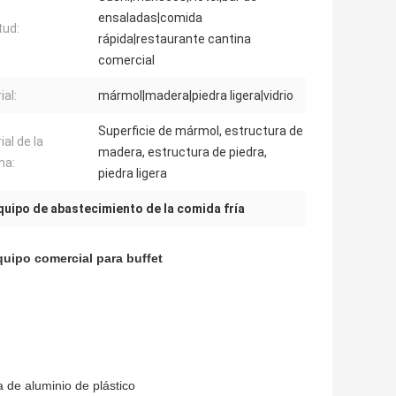
ensaladas|comida
tud:
rápida|restaurante cantina
comercial
ial:
mármol|madera|piedra ligera|vidrio
Superficie de mármol, estructura de
al de la
madera, estructura de piedra,
na:
piedra ligera
quipo de abastecimiento de la comida fría
uipo comercial para buffet
a de aluminio de plástico