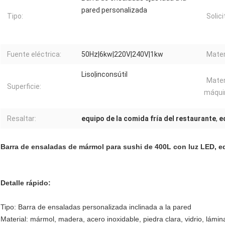
pared personalizada
Tipo:
Solici
Fuente eléctrica:
50Hz|6kw|220V|240V|1kw
Mater
Liso|inconsútil
Materi
Superficie:
máqui
Resaltar:
equipo de la comida fría del restaurante
,
e
Barra de ensaladas de mármol para sushi de 400L con luz LED, eq
Detalle rápido:
Tipo: Barra de ensaladas personalizada inclinada a la pared
Material: mármol, madera, acero inoxidable, piedra clara, vidrio, lámin