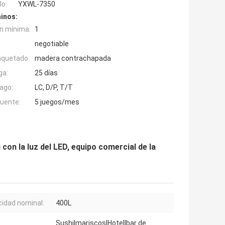
o:
YXWL-7350
inos:
n mínima:
1
negotiable
aquetado:
madera contrachapada
ga:
25 días
ago:
LC, D/P, T/T
fuente:
5 juegos/mes
on la luz del LED, equipo comercial de la
idad nominal:
400L
Sushi|mariscos|Hotel|bar de