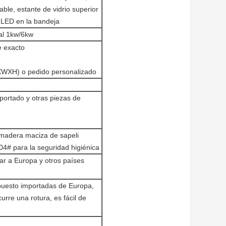
able, estante de vidrio superior
z LED en la bandeja
al 1kw/6kw
e exacto
XH) o pedido personalizado
portado y otras piezas de
 madera maciza de sapeli
04# para la seguridad higiénica
ar a Europa y otros países
epuesto importadas de Europa,
curre una rotura, es fácil de