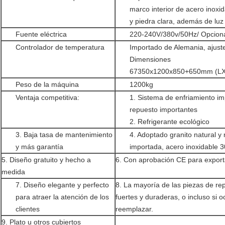
marco interior de acero inoxid
y piedra clara, además de lu
Fuente eléctrica
220-240V/380v/50Hz/ Opcion
Controlador de temperatura
Importado de Alemania, ajust
Dimensiones
67350x1200x850+650mm (LXW
Peso de la máquina
1200kg
Ventaja competitiva:
1. Sistema de enfriamiento im
repuesto importantes
2. Refrigerante ecológico
3. Baja tasa de mantenimiento
4. Adoptado granito natural y
y más garantía
importada, acero inoxidable 3
5. Diseño gratuito y hecho a
6. Con aprobación CE para export
medida
7. Diseño elegante y perfecto
8. La mayoría de las piezas de r
para atraer la atención de los
fuertes y duraderas, o incluso si o
clientes
reemplazar.
9. Plato u otros cubiertos