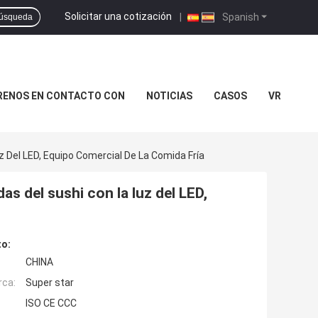
Solicitar una cotización
|
Spanish
úsqueda
RENOS EN CONTACTO CON
NOTICIAS
CASOS
VR
 Del LED, Equipo Comercial De La Comida Fría
s del sushi con la luz del LED,
to:
CHINA
rca:
Super star
ISO CE CCC