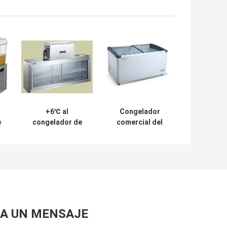
+6℃ al
Congelador
e
congelador de
comercial del
refrigerador
pecho de la
industrial
puerta de cristal
comercial del
congelador de
la
refrigerador de
o
+2℃
1500*450*600/300
A UN MENSAJE