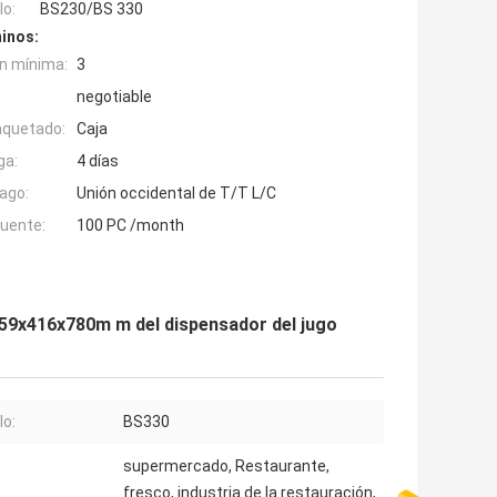
o:
BS230/BS 330
inos:
n mínima:
3
negotiable
aquetado:
Caja
ga:
4 días
ago:
Unión occidental de T/T L/C
fuente:
100 PC /month
459x416x780m m del dispensador del jugo
o:
BS330
supermercado, Restaurante,
fresco, industria de la restauración,