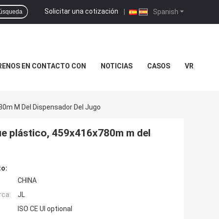
Solicitar una cotización
|
Spanish
úsqueda
RENOS EN CONTACTO CON
NOTICIAS
CASOS
VR
80m M Del Dispensador Del Jugo
ue plástico, 459x416x780m m del
to:
CHINA
rca:
JL
ISO CE Ul optional