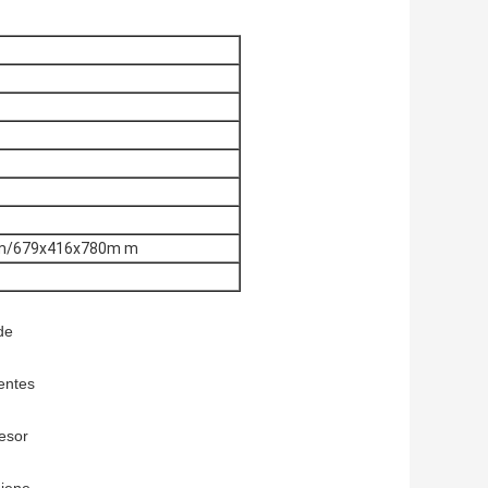
m/679x416x780m m
de
ientes
esor