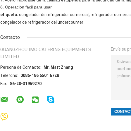
7. Acero inoxidable de la calidad estupenda para la seguridad de la hi
8. Operación fácil para usar
,
etiqueta:
congelador de refrigerador comercial
refrigerador comerci
congelador de refrigerador del undercounter
Contacto
GUANGZHOU IMO CATERING EQUIPMENTS
Envíe su p
LIMITED
Persona de Contacto:
Mr. Matt Zhang
Teléfono:
0086-186 6501 6728
Fax:
86-20-31959270