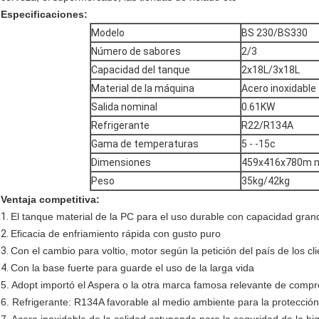
Especificaciones:
Modelo
BS 230/BS330
Número de sabores
2/3
Capacidad del tanque
2x18L/3x18L
Material de la máquina
Acero inoxidable
Salida nominal
0.61KW
Refrigerante
R22/R134A
Gama de temperaturas
5 - -15c
Dimensiones
459x416x780m 
Peso
35kg/42kg
Ventaja competitiva:
1.
El tanque material de la PC para el uso durable con capacidad gran
2.
Eficacia de enfriamiento rápida con gusto puro
3.
Con el cambio para voltio, motor según la petición del país de los cl
4.
Con la base fuerte para guarde el uso de la larga vida
5. Adopt importó el Aspera o la otra marca famosa relevante de compr
6. Refrigerante: R134A favorable al medio ambiente para la protección