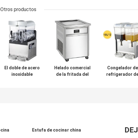
Otros productos
El doble de acero
Helado comercial
Congelador de
inoxidable
de la fritada del
refrigerador d
comercial dirige
rollo del estilo de
los tanques 2 x
la máquina del
Tailandia de la
18L/máquina
aguanieve 15Lx2
cacerola del
comerciales
cuadrado del
dobles del
congelador de
dispensador de 
refrigerador de
bebida del jug
Full Auto
DEJ
ocina
Estufa de cocinar china