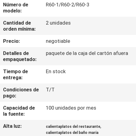
LA
Número de
R60-1/R60-2/R60-3
modelo:
FÁBRICA
Cantidad de
2 unidades
orden mínima:
CONTROL
Precio:
negotiable
DE
CALIDAD
Detalles de
paquete de la caja del cartón afuera
empaquetado:
Tiempo de
En stock
ÉNTRENOS
entrega:
EN
Condiciones de
T/T
CONTACTO
pago:
CON
Capacidad de
100 unidades por mes
la fuente:
NOTICIAS
Alta luz:
,
calientaplatos del restaurante
calientaplatos del baño maría