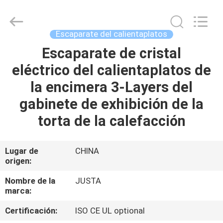
2026
Guangzhou
IMO
Catering
equipments
Escaparate del calientaplatos
limited.
All
Rights
Escaparate de cristal
HOGAR
Reserved.
eléctrico del calientaplatos de
PRODUCTOS
la encimera 3-Layers del
gabinete de exhibición de la
VÍDEOS
torta de la calefacción
SOBRE
Lugar de
CHINA
origen:
NOSOTROS
Nombre de la
JUSTA
marca:
VIAJE
DE
Certificación:
ISO CE UL optional