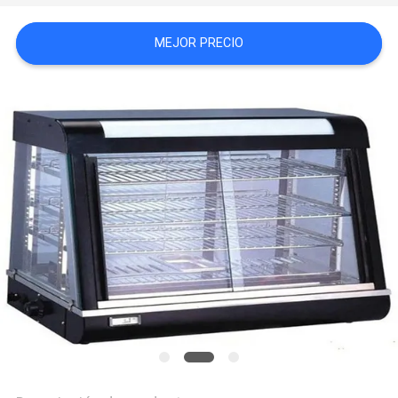
CASOS
MEJOR PRECIO
VR
MAPA
DEL
SITIO
PRIVACY
POLICY