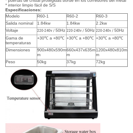
* puertas de cristal protegidas borde en los corredores del metal
* interior limpio fácil de S/S
Especificaciones:
Modelo
R60-1
R60-2
R60-3
Salida nominal
1.84kw
1.84kw
2.2kw
Voltaje
50Hz
50Hz
50Hz
220-240v /
220-240v /
220-240v /
Gama de
+30℃ a +80℃
+30℃ a +80℃
+30℃ a +80℃
temperaturas
Dimensiones
900x480x590m
660x437x635m
1200x480x810m
m
m
m
Peso
50kg
37kg
72kg