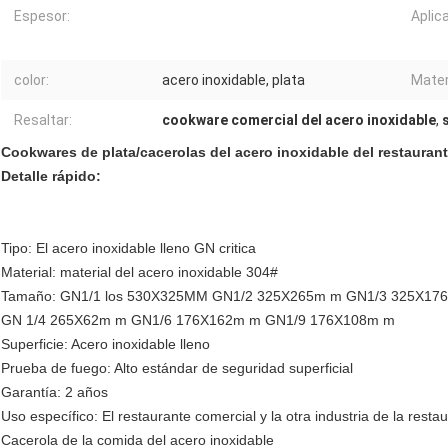
Espesor:
Aplic
color:
acero inoxidable, plata
Mater
Resaltar:
cookware comercial del acero inoxidable
,
Cookwares de plata/cacerolas del acero inoxidable del restaura
Detalle rápido:
Tipo: El acero inoxidable lleno GN critica
Material: material del acero inoxidable 304#
Tamaño: GN1/1 los 530X325MM GN1/2 325X265m m GN1/3 325X17
GN 1/4 265X62m m GN1/6 176X162m m GN1/9 176X108m m
Superficie: Acero inoxidable lleno
Prueba de fuego: Alto estándar de seguridad superficial
Garantía: 2 años
Uso específico: El restaurante comercial y la otra industria de la resta
Cacerola de la comida del acero inoxidable