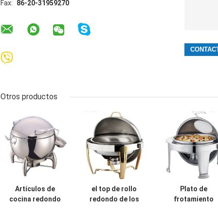
Fax:
86-20-31959270
Otros productos
Artículos de
el top de rollo
Plato de
cocina redondo
redondo de los
frotamiento
del acero
Cookwares del
redondo del