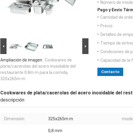
Número de model
Pago y Envío Térm
Cantidad de orde
Precio:
Detalles de emp
Tiempo de entre
Condiciones de p
Ampliación de imagen :
Cookwares de
Capacidad de la 
plata/cacerolas del acero inoxidable del
Contacto
restaurante 0.8m m para la comida,
325x265m m
Cookwares de plata/cacerolas del acero inoxidable del re
descripción
Dimensión:
325x265m m
model
0,8 mm