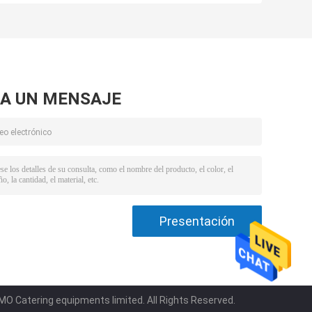
e
6L, Cookware del
de los Cookwares
top de rollo de
del acero
acero inoxidable
inoxidable del
restaurante con
la cubierta de la
PC
A UN MENSAJE
O Catering equipments limited. All Rights Reserved.