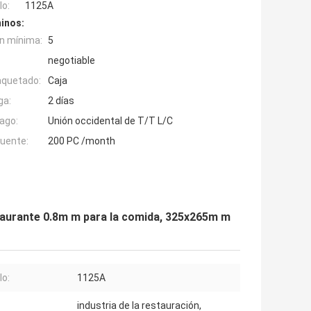
o:
1125A
inos:
n mínima:
5
negotiable
aquetado:
Caja
ga:
2 días
ago:
Unión occidental de T/T L/C
fuente:
200 PC /month
staurante 0.8m m para la comida, 325x265m m
o:
1125A
industria de la restauración,