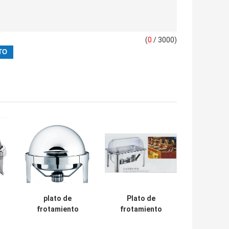
(
0
/ 3000)
plato de
Plato de
frotamiento
frotamiento
redondo del rollo
oblongo del rollo