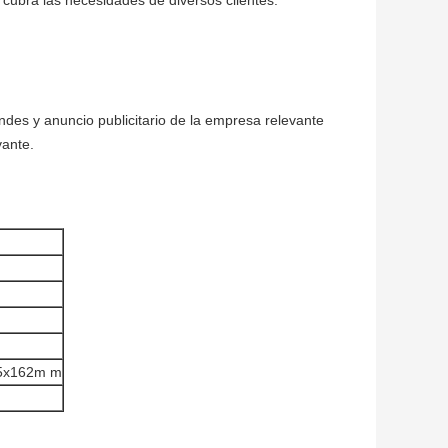
 cubra las necesidades de diversos clientes.
andes y anuncio publicitario de la empresa relevante
vante.
5x162m m