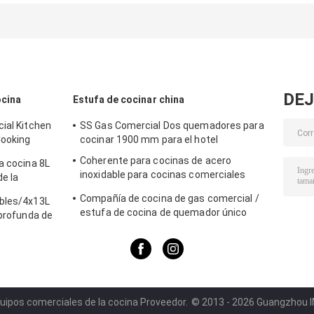
inoxidable de la
acero inoxidable
acero inoxidabl
estación de la
de 480*458*460m
sopa con el cubo
m Cheffing sirve
11.0L
6.8L SO/CE
DEJ
ocina
Estufa de cocinar china
ial Kitchen
SS Gas Comercial Dos quemadores para
Cooking
cocinar 1900 mm para el hotel
Coherente para cocinas de acero
a cocina 8L
inoxidable para cocinas comerciales
de la
BGRL-1280
 comida
Compañía de cocina de gas comercial /
ables/4x13L
estufa de cocina de quemador único
 profunda de
para equipos de cocina
uipos comerciales de la cocina Proveedor.
© 2013 - 2026 Guangzhou IM