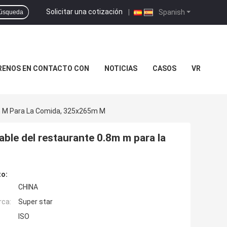
Solicitar una cotización
|
Spanish
úsqueda
RENOS EN CONTACTO CON
NOTICIAS
CASOS
VR
8m M Para La Comida, 325x265m M
ble del restaurante 0.8m m para la
to:
CHINA
rca:
Super star
ISO