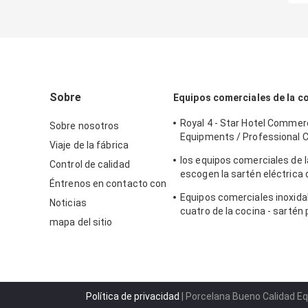
Sobre
Equipos comerciales de la c
Royal 4 - Star Hotel Commerc
Sobre nosotros
Equipments / Professional 
Viaje de la fábrica
Equipment
los equipos comerciales de l
Control de calidad
escogen la sartén eléctrica 
Éntrenos en contacto con
encimera del tanque para la
Equipos comerciales inoxid
profunda de la sartén
Noticias
cuatro de la cocina - sartén
mapa del sitio
Cylider con el gabinete
Política de privacidad
| Porcelana Bueno Calidad Eq