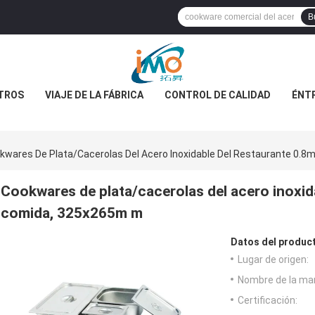
B
TROS
VIAJE DE LA FÁBRICA
CONTROL DE CALIDAD
ÉNT
kwares De Plata/cacerolas Del Acero Inoxidable Del Restaurante 0.
Cookwares de plata/cacerolas del acero inoxida
comida, 325x265m m
Datos del produc
Lugar de origen:
Nombre de la ma
Certificación: