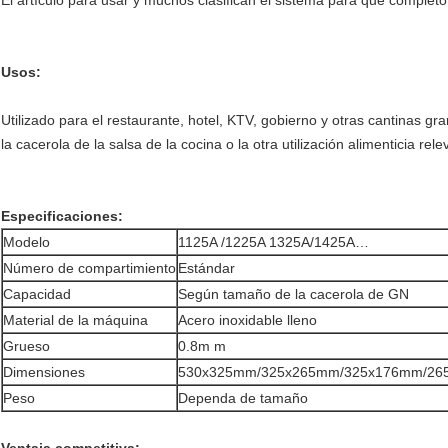
El artículo para usar y muchos clasifican el sistema para que completo
Usos:
Utilizado para el restaurante, hotel, KTV, gobierno y otras cantinas gr
la cacerola de la salsa de la cocina o la otra utilización alimenticia rele
Especificaciones:
Modelo
1125A /1225A 1325A/1425A…
Número de compartimiento
Estándar
Capacidad
Según tamaño de la cacerola de GN
Material de la máquina
Acero inoxidable lleno
Grueso
0.8m m
Dimensiones
530x325mm/325x265mm/325x176mm/26
Peso
Dependa de tamaño