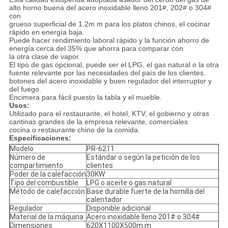
alto horno buena del acero inoxidable lleno 201#, 202# o 304#
con
grueso superficial de 1.2m m para los platos chinos, el cocinar
rápido en energía baja.
Puede hacer rendimiento laboral rápido y la función ahorro de
energía cerca del 35% que ahorra para comparar con
la otra clase de vapor.
El tipo de gas opcional, puede ser el LPG, el gas natural o la otra
fuente relevante por las necesidades del país de los clientes.
botones del acero inoxidable y buen regulador del interruptor y
del fuego.
Encimera para fácil puesto la tabla y el mueble.
Usos:
Utilizado para el restaurante, el hotel, KTV, el gobierno y otras
cantinas grandes de la empresa relevante, comerciales
cocina o restaurante chino de la comida.
Especificaciones:
Modelo
PR-6211
Número de
Estándar o según la petición de los
compartimiento
clientes
Poder de la calefacción
30KW
Tipo del combustible
LPG o aceite o gas natural
Método de calefacción
Base durable fuerte de la hornilla del
calentador
Regulador
Disponible adicional
Material de la máquina
Acero inoxidable lleno 201# o 304#
Dimensiones
620X1100X500m m