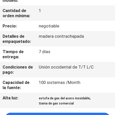
modelo:
LA
Cantidad de
1
FÁBRICA
orden mínima:
Precio:
negotiable
CONTROL
DE
Detalles de
madera contrachapada
empaquetado:
CALIDAD
Tiempo de
7 días
entrega:
ÉNTRENOS
Condiciones de
Unión occidental de T/T L/C
EN
pago:
CONTACTO
Capacidad de
100 sistemas /Month
CON
la fuente:
Alta luz:
,
estufa de gas del acero inoxidable
NOTICIAS
Gama de gas comercial