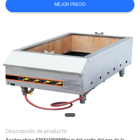
MEJOR PRECIO
CASOS
VR
MAPA
DEL
SITIO
PRIVACY
POLICY
Descripción de producto
Asador chino 620X1100X500m m del cerdo del gas de la