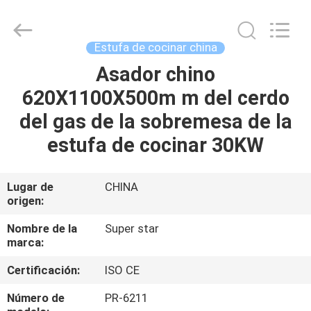
2026
Guangzhou
IMO
Catering
equipments
Estufa de cocinar china
limited.
All
Rights
Asador chino
HOGAR
Reserved.
620X1100X500m m del cerdo
PRODUCTOS
del gas de la sobremesa de la
estufa de cocinar 30KW
VÍDEOS
Lugar de
CHINA
origen:
SOBRE
NOSOTROS
Nombre de la
Super star
marca:
VIAJE
Certificación:
ISO CE
DE
Número de
PR-6211