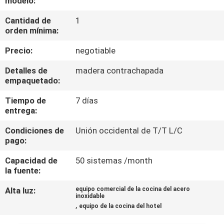
modelo:
LA
Cantidad de
1
FÁBRICA
orden mínima:
Precio:
negotiable
CONTROL
DE
Detalles de
madera contrachapada
empaquetado:
CALIDAD
Tiempo de
7 días
entrega:
ÉNTRENOS
Condiciones de
Unión occidental de T/T L/C
EN
pago:
CONTACTO
Capacidad de
50 sistemas /month
CON
la fuente:
Alta luz:
equipo comercial de la cocina del acero
inoxidable
NOTICIAS
,
equipo de la cocina del hotel