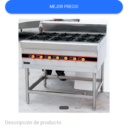
CASOS
MEJOR PRECIO
VR
MAPA
DEL
SITIO
PRIVACY
POLICY
Descripción de producto