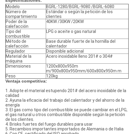
Especificaciones:
Modelo
BGRL-1280/BGRL-9080 /BGRL-6080
Número de
Estándar o según la petición de los
compartimiento
clientes
Poder de la
40KW /30KW /20KW
calefacción
Tipo del
LPG o aceite o gas natural
combustible
Método de
Base durable fuerte de la hornilla del
calefacción
calentador
Regulador
Disponible adicional
Material de la
Acero inoxidable lleno 201# o 304#
máquina
Dimensiones
1200x800x950m
m/900x800x950mm/600x800x950m m
Peso
120kg
Ventaja competitiva:
1.
Adopte el material estupendo 201# del acero inoxidable de la
calidad
2.
Ayuna la eficacia del trabajo del calentador y del ahorro de la
energía
3.
El gas como tipo del combustible se puede cambiar en el LPG,
el gas natural u otros combustible disponible según la petición
de los clientes.
4.
Brisks fuertes del fuego durables para usar
5.
Recambios importantes importados de Alemania o de Italia
6.
Con CE, certificado del ISO aprobado