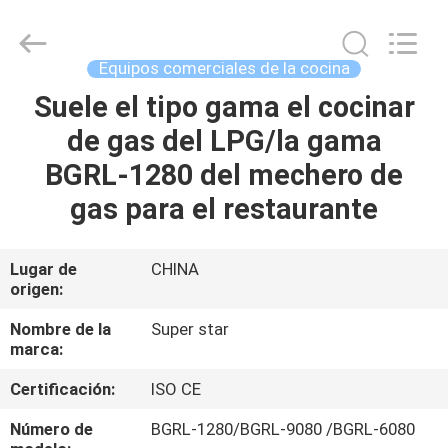
2026
Guangzhou
IMO
Catering
equipments
Equipos comerciales de la cocina
limited.
All
Rights
Suele el tipo gama el cocinar
HOGAR
Reserved.
de gas del LPG/la gama
PRODUCTOS
BGRL-1280 del mechero de
gas para el restaurante
VÍDEOS
Lugar de
CHINA
origen:
SOBRE
NOSOTROS
Nombre de la
Super star
marca:
VIAJE
Certificación:
ISO CE
DE
Número de
BGRL-1280/BGRL-9080 /BGRL-6080