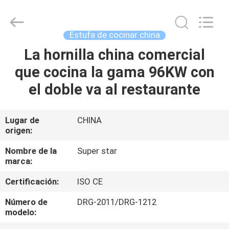
2026
Guangzhou
IMO
Catering
equipments
Estufa de cocinar china
limited.
All
Rights
La hornilla china comercial
HOGAR
Reserved.
que cocina la gama 96KW con
PRODUCTOS
el doble va al restaurante
VÍDEOS
Lugar de
CHINA
origen:
SOBRE
Nombre de la
Super star
marca:
NOSOTROS
Certificación:
ISO CE
VIAJE
Número de
DRG-2011/DRG-1212
modelo:
DE