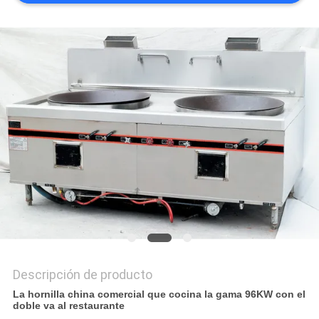
CASOS
VR
MAPA
DEL
SITIO
PRIVACY
POLICY
Descripción de producto
La hornilla china comercial que cocina la gama 96KW con el
doble va al restaurante