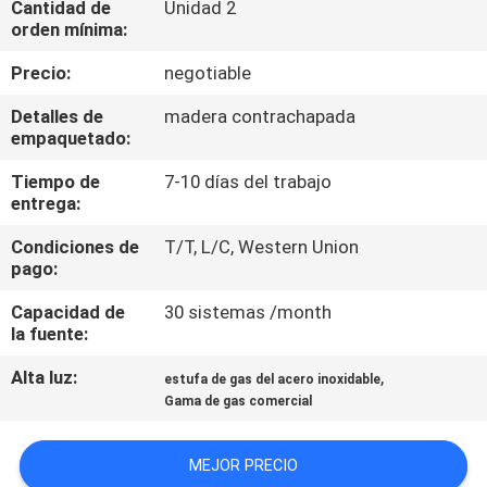
Cantidad de
Unidad 2
LA
orden mínima:
FÁBRICA
Precio:
negotiable
CONTROL
Detalles de
madera contrachapada
empaquetado:
DE
Tiempo de
7-10 días del trabajo
CALIDAD
entrega:
Condiciones de
T/T, L/C, Western Union
ÉNTRENOS
pago:
EN
Capacidad de
30 sistemas /month
CONTACTO
la fuente:
CON
Alta luz:
,
estufa de gas del acero inoxidable
Gama de gas comercial
NOTICIAS
MEJOR PRECIO