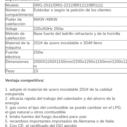
Modelo
DRG-2011/DRG-2212/BR1212/BR1111
Número de
Estándar o según la petición de los clientes
compartimiento
Poder de
96KW /48KW
calefacción
Voltaje
220v/50Hz 250w
Método de
Base fuerte del ladrillo refractario y de la hornilla
calefacción
Material de la
201# de acero inoxidable o 304# lleno
máquina
Fuente
250w
eléctrica
Dimensiones
2000X1150X1150mm/2200x1250x1150mm/1200x1
m
Peso
23
Ventaja competitiva:
1. adopte el material de acero inoxidable 201# de la calidad
estupenda
2. eficacia rápida del trabajo del calentador y del ahorro de la
energía
3. gas como el tipo del combustible se puede cambiar en el LPG,
el gas natural u otros combustible
4. brisks fuertes del fuego durables para usar
5. recambios importantes importados de Alemania o de Italia
6. Con CE, el certificado del ISO aprobó