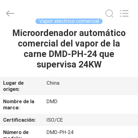
2026
Guangzhou
IMO
Catering
equipments
Vapor eléctrico comercial
limited.
All
Rights
Microordenador automático
HOGAR
Reserved.
comercial del vapor de la
PRODUCTOS
carne DMD-PH-24 que
supervisa 24KW
VÍDEOS
Lugar de
China
origen:
SOBRE
NOSOTROS
Nombre de la
DMD
marca:
VIAJE
Certificación:
ISO/CE
DE
Número de
DMD-PH-24