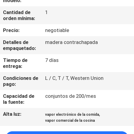
modelo:
LA
Cantidad de
1
FÁBRICA
orden mínima:
Precio:
negotiable
CONTROL
DE
Detalles de
madera contrachapada
empaquetado:
CALIDAD
Tiempo de
7 días
entrega:
ÉNTRENOS
Condiciones de
L / C, T / T, Western Union
EN
pago:
CONTACTO
Capacidad de
conjuntos de 200/mes
CON
la fuente:
Alta luz:
,
vapor electrónico de la comida
NOTICIAS
vapor comercial de la cocina