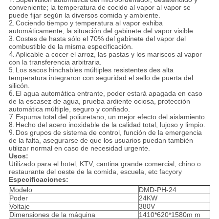
conveniente; la temperatura de cocido al vapor al vapor se
puede fijar según la diversos comida y ambiente.
2.
Cociendo tiempo y temperatura al vapor exhiba
automáticamente, la situación del gabinete del vapor visible.
3.
Costes de hasta sólo el 70% del gabinete del vapor del
combustible de la misma especificación.
4.
Aplicable a cocer el arroz, las pastas y los mariscos al vapor
con la transferencia arbitraria.
5.
Los sacos hinchables múltiples resistentes des alta
temperatura integraron con seguridad el sello de puerta del
silicón.
6.
El agua automática entrante, poder estará apagada en caso
de la escasez de agua, prueba ardiente ociosa, protección
automática múltiple, seguro y confiado.
7.
Espuma total del poliuretano, un mejor efecto del aislamiento.
8.
Hecho del acero inoxidable de la calidad total, lujoso y limpio.
9.
Dos grupos de sistema de control, función de la emergencia
de la falta, asegurarse de que los usuarios puedan también
utilizar normal en caso de necesidad urgente.
Usos:
Utilizado para el hotel, KTV, cantina grande comercial, chino o
restaurante del oeste de la comida, escuela, etc facyory
Especificaciones:
Modelo
DMD-PH-24
Poder
24KW
Voltaje
380V
Dimensiones de la máquina
1410*620*1580m m