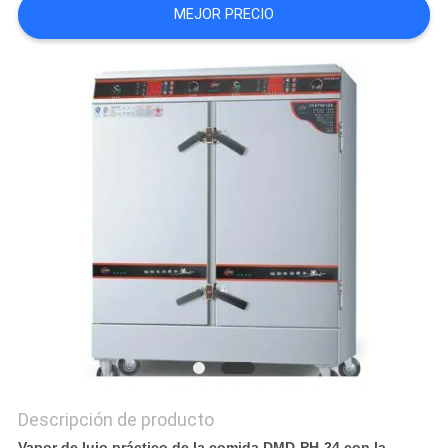
MEJOR PRECIO
CASOS
VR
MAPA
DEL
SITIO
PRIVACY
POLICY
Descripción de producto
Vapor de lujo práctico de la comida DMD-PH-24 con la