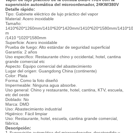
supervisión automática del microordenador, 24KW/380V
Detalle rápido:
Tipo: Gabinete eléctrico de lujo práctico del vapor
Material: Acero inoxidable
Tamaño:
1410*620*1260mm/1410*620*1420mm/1410*620*1580mm/1410*1
m
/1410 *1020*1580mm
Superficie: Acero inoxidable
Prueba de fuego: Alto estándar de seguridad superficial
Garantía: 2 años
Uso específico: Restaurante chino y occidental, hotel, cantina
grande comercial etc
Aspecto: Equipo comercial del abastecimiento
Lugar del origen: Guangdong China (continente)
Color: Plata
Forma: Como la foto diseñó
Impermeable: Ninguna agua absorbe.
Uso general: Chino y restaurante, hotel, cantina, KTV, escuela,
etc del oeste
Doblado: No
Marca: DMD
Uso: Abastecimiento industrial
Higiénico: Fácil limpiar
Uso: Restaurante, hotel, escuela, cantina grande comercial,
fábrica.
Descripción:
1.
Supervisión automática del microordenador, desatendido y