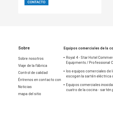
Sobre
Equipos comerciales de la c
Royal 4 - Star Hotel Commerc
Sobre nosotros
Equipments / Professional 
Viaje de la fábrica
Equipment
los equipos comerciales de l
Control de calidad
escogen la sartén eléctrica 
Éntrenos en contacto con
encimera del tanque para la
Equipos comerciales inoxid
profunda de la sartén
Noticias
cuatro de la cocina - sartén
mapa del sitio
Cylider con el gabinete