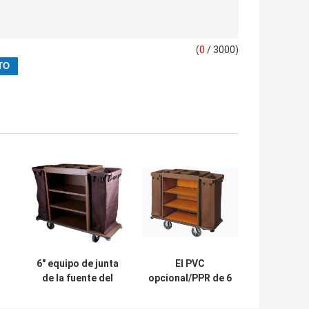
(
0
/ 3000)
6" equipo de junta
El PVC
de la fuente del
opcional/PPR de 6
restaurante de
pulgadas de los
bo
Brown de la rueda
estilos multi de