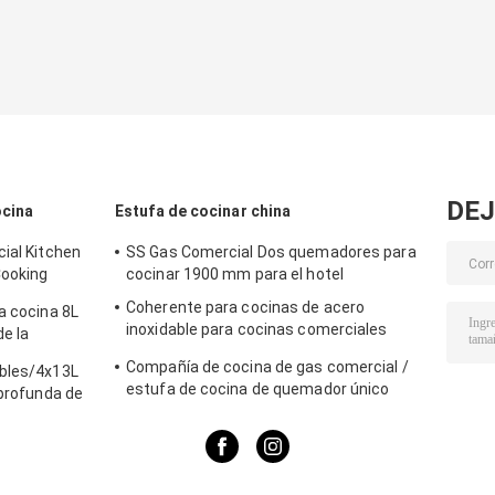
Hotel Room
Stanchion with
de basura de
Umbrella Stand
Tabby
madera GPX-18
With Lock Holds
Retractable Belt
con la simulaci
Up to 18-36
Rust-Resistant
del diamante
Umbrellas
DEJ
ocina
Estufa de cocinar china
ial Kitchen
SS Gas Comercial Dos quemadores para
Cooking
cocinar 1900 mm para el hotel
Coherente para cocinas de acero
a cocina 8L
inoxidable para cocinas comerciales
de la
BGRL-1280
 comida
Compañía de cocina de gas comercial /
ables/4x13L
estufa de cocina de quemador único
 profunda de
para equipos de cocina