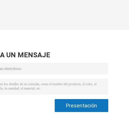
del PVC para el
los equipos del
2
hotel
servicio de
ón
habitación de la
carretilla del
hotel rueda
A UN MENSAJE