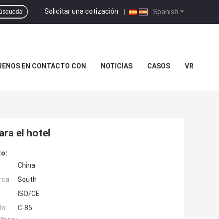
Solicitar una cotización
|
Spanish
úsqueda
RENOS EN CONTACTO CON
NOTICIAS
CASOS
VR
ara el hotel
to:
China
rca:
South
ISO/CE
o:
C-85