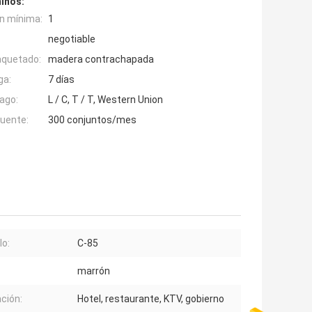
inos:
n mínima:
1
negotiable
aquetado:
madera contrachapada
ga:
7 días
ago:
L / C, T / T, Western Union
fuente:
300 conjuntos/mes
o:
C-85
marrón
ación:
Hotel, restaurante, KTV, gobierno