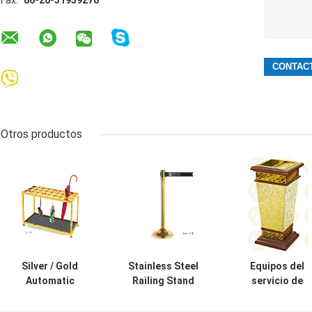
Fax:
86-20-31959270
Otros productos
Silver / Gold
Stainless Steel
Equipos del
Automatic
Railing Stand
servicio de
Umbrella Bag
Silver/Golden
habitación del
Dispenser and
Crowd Control
restaurante, cu