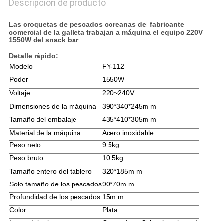
Descripción de producto
Las croquetas de pescados coreanas del fabricante
comercial de la galleta trabajan a máquina el equipo 220V
1550W del snack bar
Detalle rápido:
Modelo
FY-112
Poder
1550W
Voltaje
220~240V
Dimensiones de la máquina
390*340*245m m
Tamaño del embalaje
435*410*305m m
Material de la máquina
Acero inoxidable
Peso neto
9.5kg
Peso bruto
10.5kg
Tamaño entero del tablero
320*185m m
Solo tamaño de los pescados
90*70m m
Profundidad de los pescados
15m m
Color
Plata