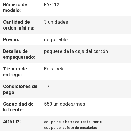
LA
Número de
FY-112
modelo:
FÁBRICA
Cantidad de
3 unidades
orden mínima:
CONTROL
Precio:
negotiable
DE
CALIDAD
Detalles de
paquete de la caja del cartón
empaquetado:
Tiempo de
En stock
ÉNTRENOS
entrega:
EN
Condiciones de
T/T
CONTACTO
pago:
CON
Capacidad de
550 unidades/mes
la fuente:
NOTICIAS
Alta luz:
,
equipo de la barra del restaurante
equipo del bufete de ensaladas