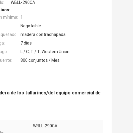
o:
WBLL-290CA
inos:
n mínima:
1
Negotaible
aquetado:
madera contrachapada
ga:
7 días
ago:
L / C, T / T, Western Union
fuente:
800 conjuntos / Mes
era de los tallarines/del equipo comercial de
WBLL-290CA