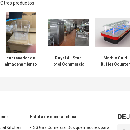
Otros productos
contenedor de
Royal 4 - Star
Marble Cold
almacenamiento
Hotel Commercial
Buffet Counter
cuadrado de la
Kitchen
Crystal Column
caja de la comida
Equipments /
Commercial
del policarbonato
Professional
Kitchen
20.8L
Cooking
Equipments
transparente con
Equipment
la escala
DEJ
ocina
Estufa de cocinar china
ial Kitchen
SS Gas Comercial Dos quemadores para