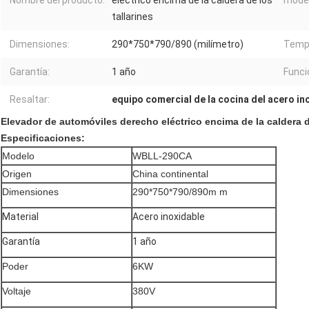
Nombre del producto:
eléctrico encima de la caldera de los
model
tallarines
Dimensiones:
290*750*790/890 (milímetro)
Temp.
Garantía:
1 año
Funci
Resaltar:
equipo comercial de la cocina del acero in
Elevador de automóviles derecho eléctrico encima de la caldera de
Especificaciones:
Modelo
WBLL-290CA
Origen
China continental
Dimensiones
290*750*790/890m m
Material
Acero inoxidable
Garantía
1 año
Poder
6KW
Voltaje
380V