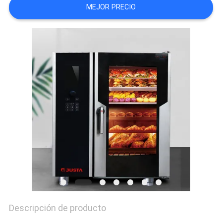
MEJOR PRECIO
CASOS
VR
MAPA
DEL
SITIO
PRIVACY
POLICY
Descripción de producto