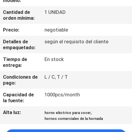
modelo:
LA
Cantidad de
1 UNIDAD
FÁBRICA
orden mínima:
Precio:
negotiable
CONTROL
DE
Detalles de
según el requisito del cliente
empaquetado:
CALIDAD
Tiempo de
En stock
entrega:
ÉNTRENOS
Condiciones de
L / C, T / T
EN
pago:
CONTACTO
Capacidad de
1000pcs/month
CON
la fuente:
Alta luz:
,
horno eléctrico para cocer
NOTICIAS
hornos comerciales de la hornada