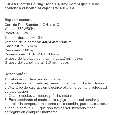
JUSTA Electric Baking Ocen 10-Tray Combi que cuece
cociendo el horno al vapor EWR-10-11-H
Especificación:
Comida Pan Standard: GN1/1x10
Voltaje: 380V/50Hz
Poder: 18.5kw
Temperatura: 50~250℃
Tamaño de la cámara: 440x645x770m m
Cada altura: 67m m
Peso neto: 180kg
Dimensiones: 910x820x1080m m
Grueso de la placa de la cámara: 1,2 milímetros
Grueso del panel lateral: 1,0 milímetros
Descripción:
1.
Fabricación de acero inoxidable
2. Circular-estructurado agujeree, no oculte inútil y fácil limpiar
3. Alto tubo de calefacción eléctrico eficiente con alta velocidad
de calefacción
4. Cuatro modos comunes y fácil cambiar
5. Está sondando el modo de la aguja, en el cual sondar y
controlar la temperatura interna de la comida, puede almacenar
el nenus común 100, que son fáciles ser invocado y ser
corregido en cualquier momento