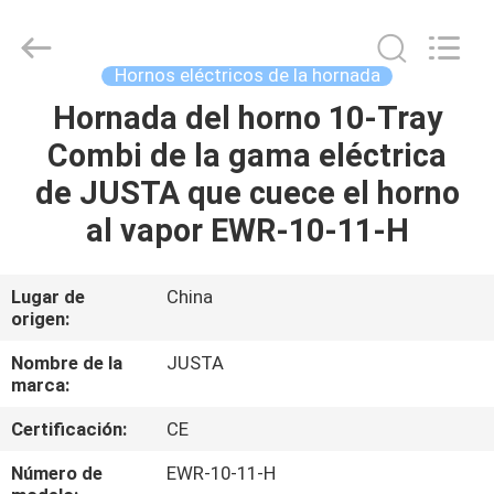
2026
Guangzhou
IMO
Catering
equipments
Hornos eléctricos de la hornada
limited.
All
Rights
Hornada del horno 10-Tray
HOGAR
Reserved.
Combi de la gama eléctrica
PRODUCTOS
de JUSTA que cuece el horno
al vapor EWR-10-11-H
VÍDEOS
Lugar de
China
origen:
SOBRE
NOSOTROS
Nombre de la
JUSTA
marca:
VIAJE
Certificación:
CE
DE
Número de
EWR-10-11-H