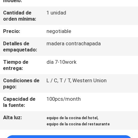
modelo:
LA
Cantidad de
1 unidad
FÁBRICA
orden mínima:
Precio:
negotiable
CONTROL
DE
Detalles de
madera contrachapada
empaquetado:
CALIDAD
Tiempo de
día 7-10work
entrega:
ÉNTRENOS
Condiciones de
L / C, T / T, Western Union
EN
pago:
CONTACTO
Capacidad de
100pcs/month
CON
la fuente:
Alta luz:
,
equipo de la cocina del hotel
NOTICIAS
equipo de la cocina del restaurante