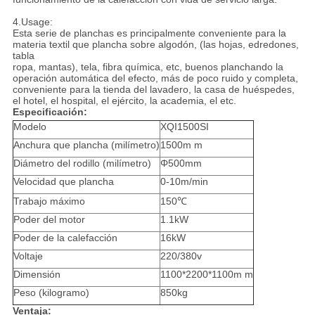
4.Usage:
Esta serie de planchas es principalmente conveniente para la
materia textil que plancha sobre algodón, (las hojas, edredones,
tabla
ropa, mantas), tela, fibra química, etc, buenos planchando la
operación automática del efecto, más de poco ruido y completa,
conveniente para la tienda del lavadero, la casa de huéspedes,
el hotel, el hospital, el ejército, la academia, el etc.
Especificación:
Modelo
XQI1500SI
Anchura que plancha (milímetro)
1500m m
Diámetro del rodillo (milímetro)
Φ500mm
Velocidad que plancha
0-10m/min
Trabajo máximo
150℃
Poder del motor
1.1kW
Poder de la calefacción
16kW
Voltaje
220/380v
Dimensión
1100*2200*1100m m
Peso (kilogramo)
850kg
Ventaja: