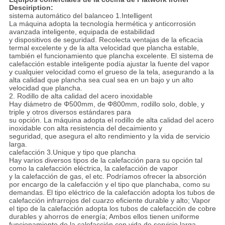
Desciription:
sistema automático del balanceo 1.Intelligent
La máquina adopta la tecnología hermética y anticorrosión
avanzada inteligente, equipada de estabilidad
y dispositivos de seguridad. Recolecta ventajas de la eficacia
termal excelente y de la alta velocidad que plancha estable,
también el funcionamiento que plancha excelente. El sistema de
calefacción estable inteligente podía ajustar la fuente del vapor
y cualquier velocidad como el grueso de la tela, asegurando a la
alta calidad que plancha sea cual sea en un bajo y un alto
velocidad que plancha.
2. Rodillo de alta calidad del acero inoxidable
Hay diámetro de Φ500mm, de Φ800mm, rodillo solo, doble, y
triple y otros diversos estándares para
su opción. La máquina adopta el rodillo de alta calidad del acero
inoxidable con alta resistencia del decaimiento y
seguridad, que asegura el alto rendimiento y la vida de servicio
larga.
calefacción 3.Unique y tipo que plancha
Hay varios diversos tipos de la calefacción para su opción tal
como la calefacción eléctrica, la calefacción de vapor
y la calefacción de gas, el etc. Podríamos ofrecer la absorción
por encargo de la calefacción y el tipo que planchaba, como su
demandas. El tipo eléctrico de la calefacción adopta los tubos de
calefacción infrarrojos del cuarzo eficiente durable y alto; Vapor
el tipo de la calefacción adopta los tubos de calefacción de cobre
durables y ahorros de energía; Ambos ellos tienen uniforme
funcionamiento de la calefacción con vida de servicio larga.