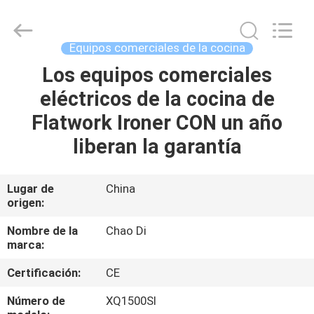
2026
Guangzhou
IMO
Catering
equipments
Equipos comerciales de la cocina
limited.
All
Rights
Los equipos comerciales
HOGAR
Reserved.
eléctricos de la cocina de
PRODUCTOS
Flatwork Ironer CON un año
liberan la garantía
VÍDEOS
Lugar de
China
origen:
SOBRE
NOSOTROS
Nombre de la
Chao Di
marca:
VIAJE
Certificación:
CE
DE
Número de
XQ1500SI