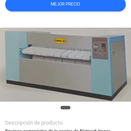
MEJOR PRECIO
CASOS
VR
MAPA
DEL
SITIO
PRIVACY
POLICY
Descripción de producto
Equipos comerciales de la cocina de Flatwork Ironer