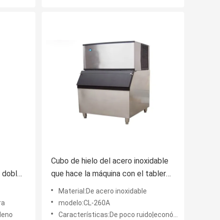
Cubo de hielo del acero inoxidable
 doble
que hace la máquina con el tablero
 las
plástico para la barra de los snacks
Material:De acero inoxidable
-10°C
ra
modelo:CL-260A
lleno
Características:De poco ruido|económico de energía|aislamiento|ahorro de energía