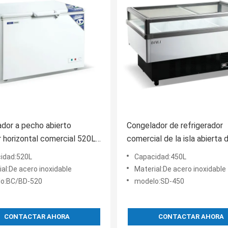
dor a pecho abierto
Congelador de refrigerador
r horizontal comercial 520L
comercial de la isla abierta 
 cocina con capa de la
450L para la tienda, pintura 
idad:520L
Capacidad:450L
a
al:De acero inoxidable
Material:De acero inoxidable
o:BC/BD-520
modelo:SD-450
CONTACTAR AHORA
CONTACTAR AHORA