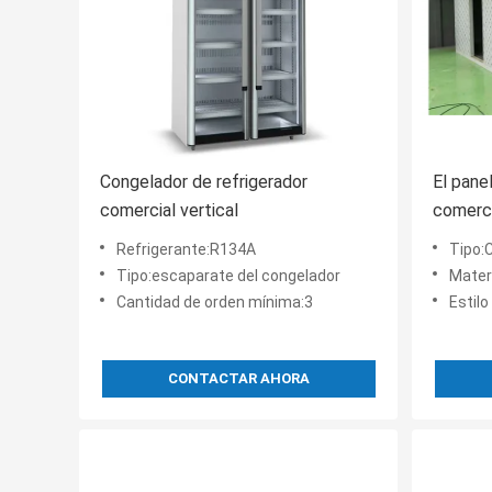
Congelador de refrigerador
El panel
comercial vertical
comerc
poliure
Refrigerante:R134A
Tipo:C
cámara 
Tipo:escaparate del congelador
Mater
refrige
Cantidad de orden mínima:3
Estilo
CONTACTAR AHORA