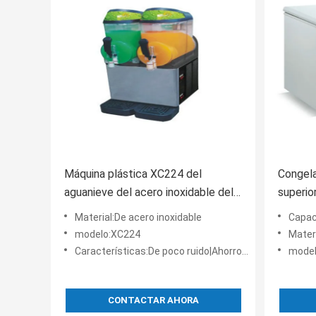
Máquina plástica XC224 del
Congela
aguanieve del acero inoxidable del
superio
Dos-Tanque para la barra de los
para la
Material:De acero inoxidable
Capac
snacks
espum
modelo:XC224
Materi
Características:De poco ruido|Ahorro de energía|aislamiento|ahorro de energía
model
CONTACTAR AHORA