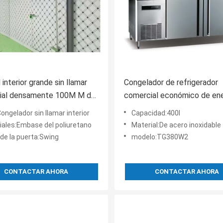
 interior grande sin llamar
Congelador de refrigerador
ial densamente 100M M del
comercial económico de ene
tano del aislamiento de la
TG380W2, refrigerador del 
ongelador sin llamar interior
Capacidad:400l
fría del congelador de
Contador
iales:Embase del poliuretano
Material:De acero inoxidable
rador
 de la puerta:Swing
modelo:TG380W2
CONTACTAR AHORA
CONTACTAR AHORA