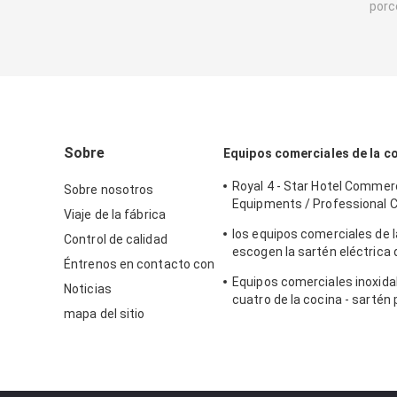
porc
Sobre
Equipos comerciales de la c
Royal 4 - Star Hotel Commerc
Sobre nosotros
Equipments / Professional 
Viaje de la fábrica
Equipment
los equipos comerciales de l
Control de calidad
escogen la sartén eléctrica 
Éntrenos en contacto con
encimera del tanque para la
Equipos comerciales inoxid
profunda de la sartén
Noticias
cuatro de la cocina - sartén
mapa del sitio
Cylider con el gabinete