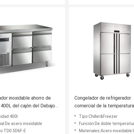
dor inoxidable ahorro de
Congelador de refrigerador
 400L del cajón del Debajo-
comercial de la temperatura
r para la comida congelada
con 4 temporeros sólidos de
idad:400l
Tipo:Chiller&Freezer
puertas. Gama 0~-15°C/8~
al:De acero inoxidable
Función:De doble temperatu
o:TD0.5D6F-E
Materiales:Acero inoxidable 