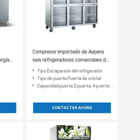
Compresor importado de Aspera
rgía
seis refrigeradores comerciales de
Debajo-
la cocina de la puerta del vidrio con
Tipo:Escaparate del refrigerador
cuatro echadores móviles
Tipo de puerta:Puerta de cristal
Capacidad:puerta 2 puerta, 4 puerta y 6
CONTACTAR AHORA