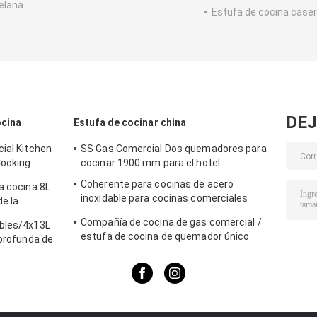
elana
Estufa de cocina case
DEJ
ocina
Estufa de cocinar china
ial Kitchen
SS Gas Comercial Dos quemadores para
Cooking
cocinar 1900 mm para el hotel
Coherente para cocinas de acero
a cocina 8L
inoxidable para cocinas comerciales
de la
BGRL-1280
 comida
Compañía de cocina de gas comercial /
ables/4x13L
estufa de cocina de quemador único
 profunda de
para equipos de cocina