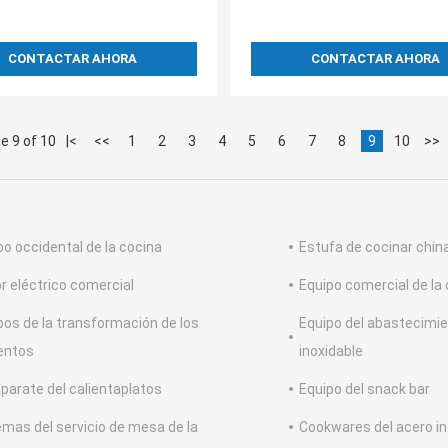
CONTACTAR AHORA
CONTACTAR AHORA
e 9 of 10
|<
<<
1
2
3
4
5
6
7
8
9
10
>>
po occidental de la cocina
Estufa de cocinar chin
r eléctrico comercial
Equipo comercial de la 
pos de la transformación de los
Equipo del abastecimie
entos
inoxidable
parate del calientaplatos
Equipo del snack bar
emas del servicio de mesa de la
Cookwares del acero in