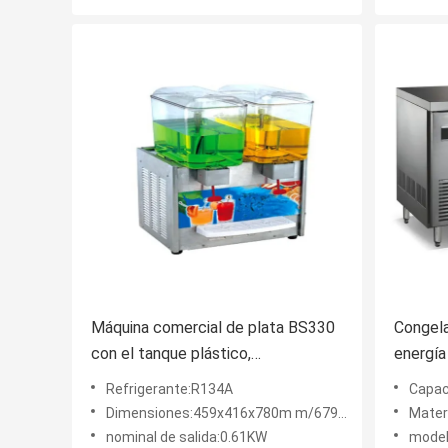
Máquina comercial de plata BS330
Congela
con el tanque plástico,
energía
459x416x780m m del dispensador
Contado
Refrigerante:R134A
Capac
del jugo
Dimensiones:459x416x780m m/679x416x780m m
Materi
nominal de salida:0.61KW
model